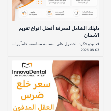
دليلك الشامل لمعرفة أفضل انواع تقويم
الاسنان
قد تبدو فكرة الحصول على ابتسامة متناسقة حلماً يراود الكثيرين، خاصةً لمن يشعرون بالحرج من اعوجاج أسنانهم أو تزاحمها، لكن مع التطور الكبير في طب الأسنان لم يعد الوصول إلى الابتسامة التي تتمناها أمراً صعباً
2026-08-03