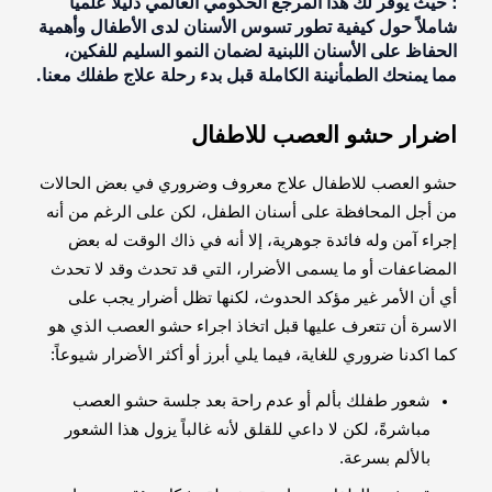
؛ حيث يوفر لك هذا المرجع الحكومي العالمي دليلاً علمياً
شاملاً حول كيفية تطور تسوس الأسنان لدى الأطفال وأهمية
الحفاظ على الأسنان اللبنية لضمان النمو السليم للفكين،
مما يمنحك الطمأنينة الكاملة قبل بدء رحلة علاج طفلك معنا.
اضرار حشو العصب للاطفال
حشو العصب للاطفال علاج معروف وضروري في بعض الحالات
من أجل المحافظة على أسنان الطفل، لكن على الرغم من أنه
إجراء آمن وله فائدة جوهرية، إلا أنه في ذاك الوقت له بعض
المضاعفات أو ما يسمى الأضرار، التي قد تحدث وقد لا تحدث
أي أن الأمر غير مؤكد الحدوث، لكنها تظل أضرار يجب على
الاسرة أن تتعرف عليها قبل اتخاذ اجراء حشو العصب الذي هو
كما اكدنا ضروري للغاية، فيما يلي أبرز أو أكثر الأضرار شيوعاً:
شعور طفلك بألم أو عدم راحة بعد جلسة حشو العصب
مباشرةً، لكن لا داعي للقلق لأنه غالباً يزول هذا الشعور
بالألم بسرعة.