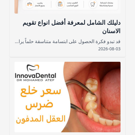
دليلك الشامل لمعرفة أفضل انواع تقويم
الاسنان
قد تبدو فكرة الحصول على ابتسامة متناسقة حلماً يراود الكثيرين، خاصةً لمن يشعرون بالحرج من اعوجاج أسنانهم أو تزاحمها، لكن مع التطور الكبير في طب الأسنان لم يعد الوصول إلى الابتسامة التي تتمناها أمراً صعباً
2026-08-03