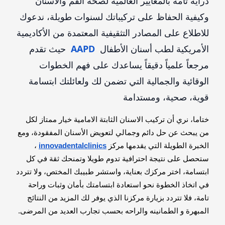
دراية تامة بالمعايير العالمية لصحة الفم والأسنان
وكيفية الحفاظ على تركيباتك لسنوات طويلة، ندعوك
للاطلاع على المصادر التثقيفية المعتمدة من الأكاديمية
الأمريكية لطب أسنان الأطفال
AAPD
حيث تقدم
مرجعاً علمياً دقيقاً يساعدك على فهم الخطوات
الوقائية والجمالية التي تضمن لك ولعائلتك ابتسامة
قوية، صحية، ومستدامة
ختاما، نري أن تركيب الاسنان الثابتة الامامية خيار ممتاز لكل
من يبحث عن حل دائم وجمالي لتعويض الأسنان المفقودة، ومع
الخبرة الطويلة التي يقدمها مركز
innovadentalclinics
،
ستحصل على نتيجة احترافية تدوم طويلا وتمنحك ثقة في كل
ابتسامة، اختر مركزك بعناية، واستشر طبيبك المختص، ولا تتردد
في اتخاذ الخطوة نحو استعادة ابتسامتك بأمان وثبات وراحة
تامة، فلا تتردد بزيارة مركزنا الذي يوفر لك المزيد من النتائج
المبهرة و الطمانينه والراحه بحسب تجارب العديد من المرضى.