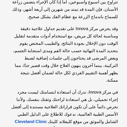
تتراوح بين أسبوع وأسبوعين، أما إذا كان الإجراء يتضمن زراعة
الأسنان، فإن المدة قد تمتد من شهرين إلى أربعة أشهر، وذلك
للسماح باندماج الزرعة مع عظام الفك بشكل صحيح.
وقد يحرص مركز Innova على تقديم جداول علاجية دقيقة
ومناسبة لحالة كل مريض، مع استخدام أدوات متقدمة لتقليل
الوقت دون الإخلال بجودة النتائج، والطبيب المختص يقوم
بتحديد المدة النهائية حسب حالة الفم ومدى استجابة الجسم،
وبعض المرضى قد يحتاجون إلى جلسات إضافية لضبط
التركيبة، بينما آخرون ينهون العلاج خلال وقت قصير جدًا، مما
يظهر أهمية التقييم الفردي لكل حالة لضمان أفضل نتيجة
ممكنة.
في مركز Innova، ندرك أن استعادة ابتسامتك ليست مجرد
إجراء تجميلي، بل هي استعادة لراحتك وثقتك بنفسك. ولأننا
نحرص دائماً على أن تكون قراراتك العلاجية مستندة إلى أفضل
الأسس الطبية العالمية، ندعوك للاطلاع على الدليل الطبي
الشامل والموثق من موقع كليفلاند كلينك
Cleveland Clinic