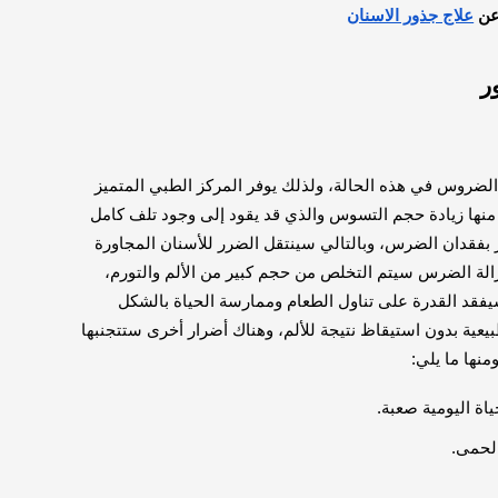
عن
علاج جذور الاسنان
ر
، ويحذر أطباء Innova من ترك الضروس في هذه الحالة، ولذلك يوفر المركز الطبي المتميز
منها زيادة حجم التسوس والذي قد يقود إلى وجود تلف كامل
 بفقدان الضرس، وبالتالي سينتقل الضرر للأسنان المجاورة
إزالة الضرس سيتم التخلص من حجم كبير من الألم والتورم،
يفقد القدرة على تناول الطعام وممارسة الحياة بالشكل
عية بدون استيقاظ نتيجة للألم، وهناك أضرار أخرى ستتجنبها
نها ما يلي:
ياة اليومية صعبة.
الحمى.