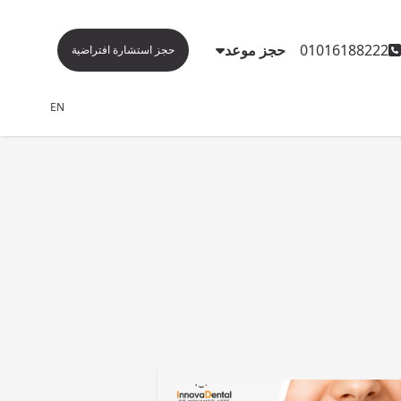
01016188222
حجز موعد
حجز استشارة افتراضية
EN