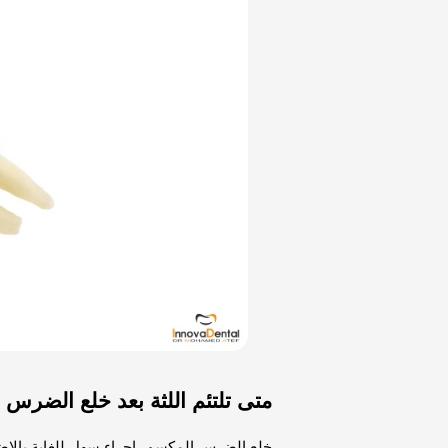
متى تلتئم اللثة بعد خلع الضرس
خلع الضرس المكسور إجراء سهل للغاية بالإضا