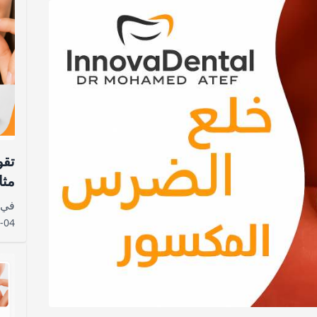
تقو
مثا
-04