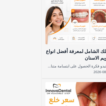
لك الشامل لمعرفة أفضل انواع
يم الاسنان
قد تبدو فكرة الحصول على ابتسامة متناسقة حلماً يراود الكثيرين، خاصةً لمن يشعرون بالحرج من اعوجاج أسنانهم أو تزاحمها، لكن مع التطور الكبير في طب الأسنان لم يعد الوصول إلى الابتسامة التي تتمناها أمراً صعباً
2026-08