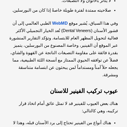
لا يتأثر بالألوان ولا التصبغات.
صلاحيته ممتدة لفترة طويلة خاصةً إذا كان من البورسلين.
وفي هذا السياق، يُشير موقع
WebMD
الطبي العالمي إلى أن
قشور الأسنان (Dental Veneers) تُعد الخيار التجميلي الأكثر
فعالية لتحويل المظهر العام للابتسامة. وتؤكد التقارير المنشورة
عبر الموقع أن الفينير، وخاصة المصنوع من البورسلين، يتميز
بقدرة فائقة على مقاومة التصبغات الناتجة عن القهوة والشاي،
فضلاً عن توافقه الحيوي الممتاز مع أنسجة اللثة الطبيعية، مما
يجعله حلاً آمناً ومستداماً لمن يبحثون عن ابتسامة متناسقة
ومشرقة.
عيوب تركيب الفينير للاسنان
هناك بعض العيوب للفينير قد لا تمثل عائق أمام اتخاذ قرار
تركيبه، وهي كالتالي:
هناك أنواع من الفينير تحتاج إلى برد الأسنان قبله، وهذا لا