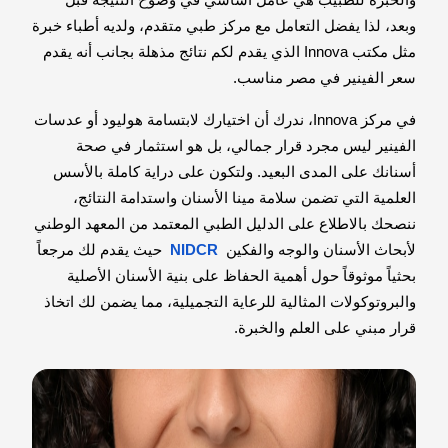
والخبرة للطبيب هي عامل أساسي في وضوح النتيجة قبل
وبعد، لذا يفضل التعامل مع مركز طبي متقدم، ولديه أطباء خبرة
مثل مكتب Innova الذي يقدم لكم نتائج مذهلة بجانب أنه يقدم
سعر الفينير في مصر مناسب.
في مركز Innova، ندرك أن اختيارك لابتسامة هوليود أو عدسات
الفينير ليس مجرد قرار جمالي، بل هو استثمار في صحة
أسنانك على المدى البعيد. ولتكون على دراية كاملة بالأسس
العلمية التي تضمن سلامة مينا الأسنان واستدامة النتائج،
ننصحك بالاطلاع على الدليل الطبي المعتمد من المعهد الوطني
لأبحاث الأسنان والوجه والفكين
NIDCR
حيث يقدم لك مرجعاً
بحثياً موثوقاً حول أهمية الحفاظ على بنية الأسنان الأصلية
والبروتوكولات المثالية للرعاية التجميلية، مما يضمن لك اتخاذ
قرار مبني على العلم والخبرة.