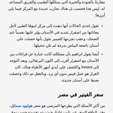
مقارنةً بالجودة والخبرة التي يمتلكها الطبيب والفريق المساعد
له، ليس هذا فحسب بل هناك تجارب عديدة مع المركز فيما يلي
أبرزها:
تقول إحدى الحالات أنها ذهبت إلى مركز اينوفا الطبي لأجل
معاناتها من اصفرار شديد في الأسنان يؤثر عليها نفسياً عند
الضحك، وعقب تجربتها للفينير تقول بأنها حصلت على
أسنان ناصعة البياض بدرجة لم تكن تتخيلها.
أيضا يقول ابراهيم بأن مشكلته كانت عبارة عن فراغات بين
الأسنان مع اصفرار أقرب إلى اللون البرتقالي، وبعد التوجه
إلى Innova والكشف على أيدي أمهر الأطباء هناك، كان
القرار هو عمل فينير بدون أي برد، وبالفعل تم ذلك وحصلت
بعدها على أسنان جديدة.
سعر الفينير في مصر
من أكثر الأسئلة التي يطرحها المرضى هو
سعر هوليود سمايل
،
وفي الواقع السعر غير ثابت عادةً، حيث يتم تحديده حسب نوع