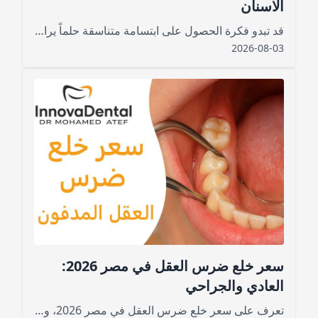
الاسنان
قد تبدو فكرة الحصول على ابتسامة متناسقة حلماً يراود الكثيرين، خاصةً لمن يشعرون بالحرج من اعوجاج أسنانهم أو تزاحمها، لكن مع التطور الكبير في طب الأسنان لم يعد الوصول إلى الابتسامة التي تتمناها أمراً صعباً
2026-08-03
سعر خلع ضرس العقل في مصر 2026:
العادي والجراحي
تعرف على سعر خلع ضرس العقل في مصر 2026، وتكلفة الخلع العادي والجراحي والمدفون، والعوامل التي تحدد السعر ومدة التعافي.