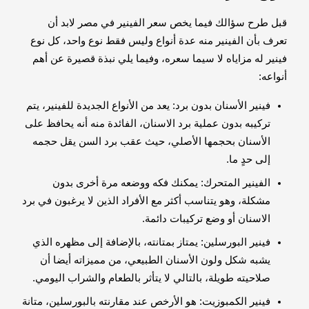
قبل طرح سؤالك فيما يخص سعر الفينير في مصر لابد أن
تعرف بأن الفينير منه عدة أنواع وليس فقط نوع واحد، كل نوع
فينير له مزاياه لا سيما سعره، وفيما يلي نبذة قصيرة عن أهم
أنواعه:
فينير الأسنان بدون برد: يعد من الأنواع الجديدة للفينير، يتم
تركيبه بدون عملية برد الاسنان، الفائدة منه أنه يحافظ على
الأسنان بحجمها الأصلي، حيث عقب برد السن يقل حجمه
إلى حدٍ ما.
الفينير المتحرك: يمكنك فكه ووضعه مرة أخرى بدون
مشكلة، وهو يتناسب أكثر مع الأفراد الذين لا يرغبون في برد
الاسنان أو وضع تركيبات دائمة.
فينير البورسلين: يمتاز بمتانته، بالإضافة إلى مظهره الذي
يشبه شكل ولون الأسنان الطبيعي، من مميزاته أيضا أن
صلاحيته طويلة، بالتالي لا يتأثر بالطعام والشراب اليومي.
فينير الكمبوزيت: هو الأرخص عند مقارنته بالبورسلين، متانة