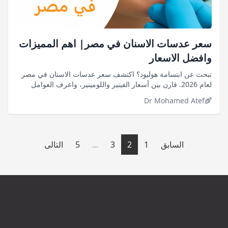
سعر عدسات الاسنان في مصر| اهم المميزات
وافضل الاسعار
تبحث عن ابتسامة هوليود؟ اكتشف سعر عدسات الاسنان في مصر
لعام 2026. قارن بين أسعار الفينير واللومينير، واعرف العوامل
المؤثرة على التكلفة قبل قرارك. اقرأ الآن
Dr Mohamed Atef
السابق
1
2
3
...
5
التالى