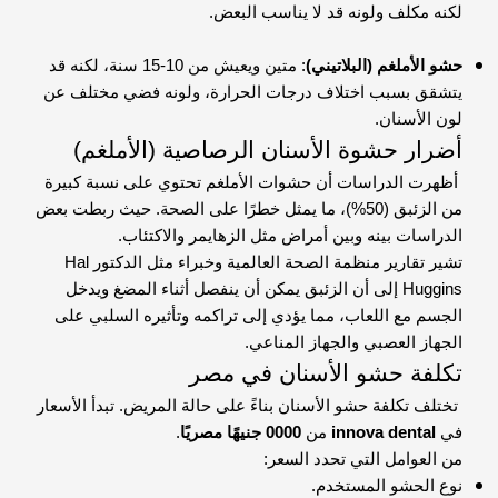
لكنه مكلف ولونه قد لا يناسب البعض.
حشو الأملغم (البلاتيني)
: متين ويعيش من 10-15 سنة، لكنه قد
يتشقق بسبب اختلاف درجات الحرارة، ولونه فضي مختلف عن
لون الأسنان.
أضرار حشوة الأسنان الرصاصية (الأملغم)
أظهرت الدراسات أن حشوات الأملغم تحتوي على نسبة كبيرة
من الزئبق (50%)، ما يمثل خطرًا على الصحة. حيث ربطت بعض
الدراسات بينه وبين أمراض مثل الزهايمر والاكتئاب.
تشير تقارير منظمة الصحة العالمية وخبراء مثل الدكتور Hal
Huggins إلى أن الزئبق يمكن أن ينفصل أثناء المضغ ويدخل
الجسم مع اللعاب، مما يؤدي إلى تراكمه وتأثيره السلبي على
الجهاز العصبي والجهاز المناعي.
تكلفة حشو الأسنان في مصر
تختلف تكلفة حشو الأسنان بناءً على حالة المريض. تبدأ الأسعار
في
innova dental
من
0000 جنيهًا مصريًا
.
من العوامل التي تحدد السعر:
نوع الحشو المستخدم.