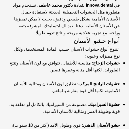
في
innova dental
بقيادة
دكتور محمد عاطف
، نستخدم مواد
متطورة مثل الحشوات التجميلية الحديثة لاستعادة جمال
الأسنان الأمامية بشكل طبيعي ودقيق، بحيث لا يمكن تمييزها
عن الأسنان الأصلية. دعنا نعيد لك ابتسامتك المشرقة بثقة
وراحة، مع تجربة علاجية مريحة ونتائج تدوم طويلًا.
أنواع حشو الأسنان
تتنوع أنواع حشوات الأسنان حسب المادة المستخدمة، ولكل
نوع مميزاته وعيوبه:
حشوات الزجاج
: مناسبة للأطفال، تتوافق مع لون الأسنان وتنتج
الفلورايد، لكنها أقل متانة وعمرها قصير.
حشوات الراتنج المركب
: تطابق لون الأسنان ومثالية للأسنان
الأمامية، لكنها أقل قوة مقارنة بالملغم.
حشوة السيراميك
: مصنوعة من السيراميك بالكامل أو مغلفة به،
قوية وطويلة العمر ومثالية للأسنان الأمامية.
حشو الأسنان الذهبي
: قوي وطويل الأمد (أكثر من 10 سنوات)،