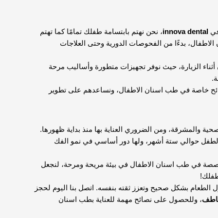
في
innova dental
، نحن نهتم بابتسامة طفلك تمامًا كما تهتم
لاطفال، بدءًا من الفحوصات الدورية وحتى العلاجات
أثناء الزيارة، حيث نوفر تجهيزات متطورة وأساليب مرحة
.
نصائح خاصة في طب اسنان الاطفال، ونساعدهم على تطوير
ة والمشرقة، ومن الضروري العناية بها منذ بداية ظهورها.
بلغ الطفل حوالي ستة أشهر، ولها دور أساسي في نمو الفك
صصة في طب اسنان الاطفال في بيئة مريحة ومرحة، لنجعل
طفلك!
ل الطعام بشكل صحيح وتعزز ثقته بنفسه. اتصل بنا اليوم لحجز
عاطف
، وللحصول على نصائح مهمة للعناية بطب اسنان